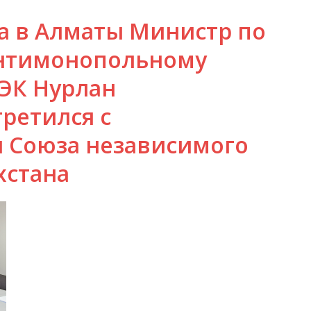
да в Алматы Министр по
антимонопольному
ЭК Нурлан
ретился с
 Союза независимого
хстана