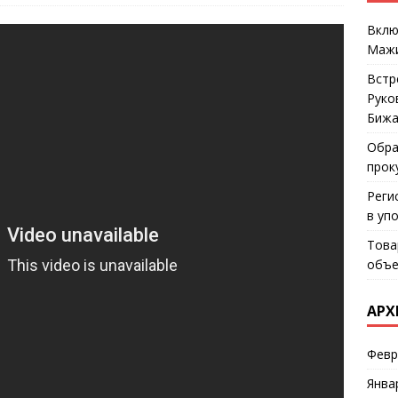
Вклю
Мажи
Встр
Руко
Бижа
Обра
прок
Реги
в уп
Това
объе
АРХ
Февр
Янва