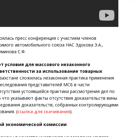
тоялась пресс конференция с участием членов
имого автомобильного союза НАС Эдокова Э.А.,
минова С.Ф.
т условия для массового незаконного
тветственности за использование товарных
азахстане сложилась незаконная практика применения
реследования представителей МСБ в части
отсутствия устоявшейся практики рассмотрения дел по
, на что указывают факты отсутствия доказательств вины
ледования доказательств, собранных контролирующими
вания. (
ссылка для скачивания
).
кой экономической комиссии