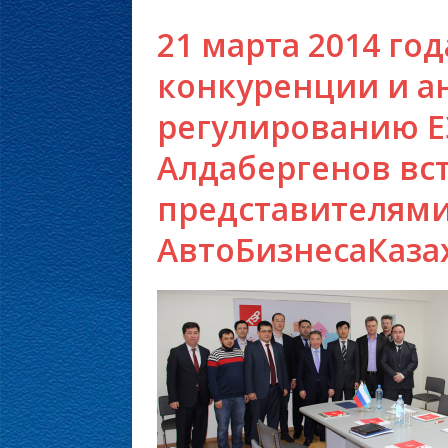
21 марта 2014 го
конкуренции и 
регулированию Е
Алдабергенов вст
представителями
АвтоБизнесаКаза