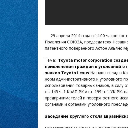
29 апреля 2014 года в 14:00 часов сос
Правления СОЮЗА, председателя Независ
патентного поверенного Астон Альянс Му
Тема:
Toyota
motor
corporation
создае
привлечения граждан к уголовной о
знаков
Toyota
Lexus.
На наш взгляд в К
норм административного и уголовного п
использования товарных знаков, в силу 
ст. 145 ч. 1 КоАП РК и ст. 199 ч. 1 УК РК
предпринимателей и поверхностного исс
органами и органами уголовного преследо
Заседание круглого стола Евразийс