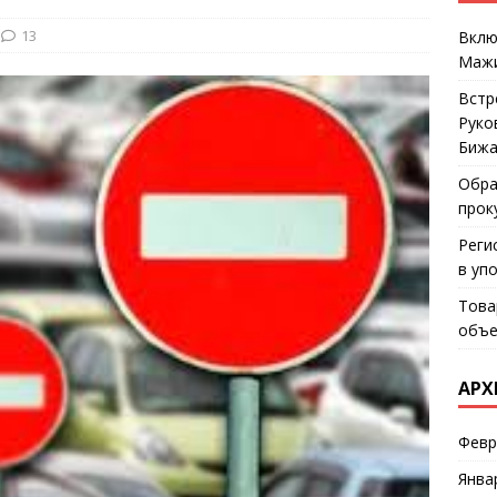
13
Вклю
Мажи
Встр
Руко
Бижа
Обра
прок
Реги
в уп
Това
объе
АРХ
Февр
Янва